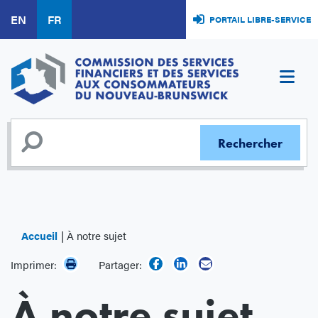
Aller
EN
FR
PORTAIL LIBRE-SERVICE
au
contenu
principal
Accueil
À notre sujet
Imprimer:
Partager:
À notre sujet