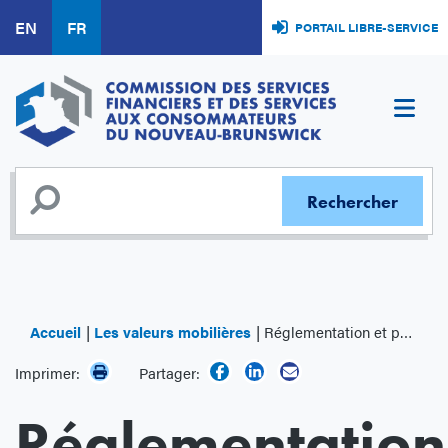
Aller
EN
FR
PORTAIL LIBRE-SERVICE
au
contenu
principal
Accueil
Les valeurs mobilières
Réglementation et politique des valeurs mobilières
Imprimer:
Partager:
Réglementation