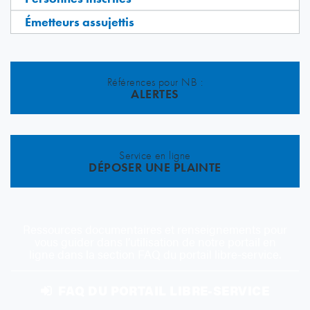
Émetteurs assujettis
Références pour NB :
ALERTES
Service en ligne
DÉPOSER UNE PLAINTE
Ressources documentaires et renseignements pour
vous guider dans l’utilisation de notre portail en
ligne dans la section FAQ du portail libre-service.
FAQ DU PORTAIL LIBRE-SERVICE