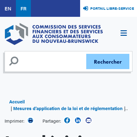
Aller
EN
FR
PORTAIL LIBRE-SERVICE
au
contenu
principal
Accueil
Mesures d’application de la loi et de réglementation
Les d
Imprimer:
Partager: