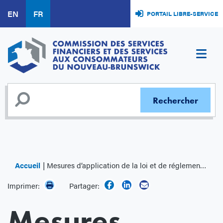
Aller
EN
FR
PORTAIL LIBRE-SERVICE
au
contenu
principal
Accueil
Mesures d’application de la loi et de réglementation
Imprimer:
Partager:
Mesures