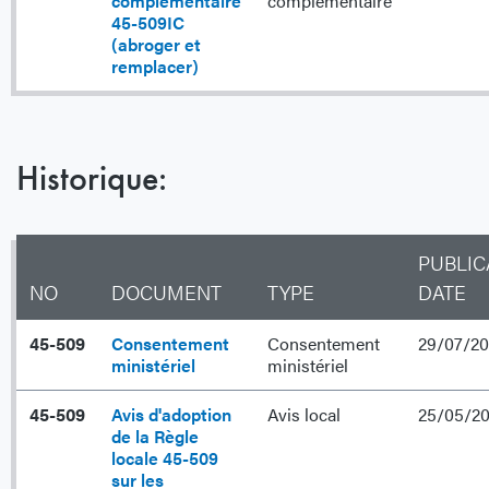
complémentaire
complémentaire
45-509IC
(abroger et
remplacer)
Historique:
PUBLIC
NO
DOCUMENT
TYPE
DATE
45-509
Consentement
Consentement
29/07/20
ministériel
ministériel
45-509
Avis d'adoption
Avis local
25/05/20
de la Règle
locale 45-509
sur les