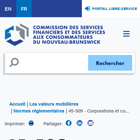
Aller
EN
FR
PORTAIL LIBRE-SERVICE
au
contenu
principal
Accueil
Les valeurs mobilières
Normes réglementaires
45-509 - Corporations et coopératives de développement économique communautaire
Imprimer:
Partager: