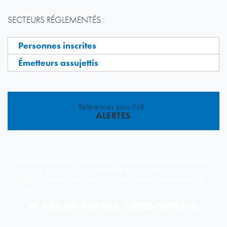
SECTEURS RÉGLEMENTÉS :
Personnes inscrites
Émetteurs assujettis
Références pour NB :
ALERTES
Ressources documentaires et renseignements pour
vous guider dans l’utilisation de notre portail en
ligne dans la section FAQ du portail libre-service.
FAQ DU PORTAIL LIBRE-SERVICE