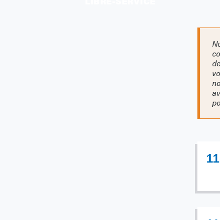
LIBRE-SERVICE
No
co
de
vo
no
av
po
11