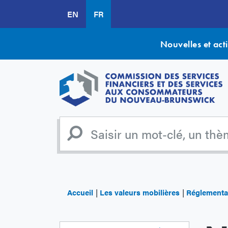
Aller
EN
FR
au
contenu
principal
Nouvelles et acti
Accueil
Les valeurs mobilières
Réglementat