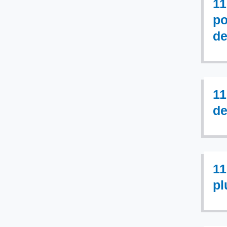
11
po
de
11
de
11
pl