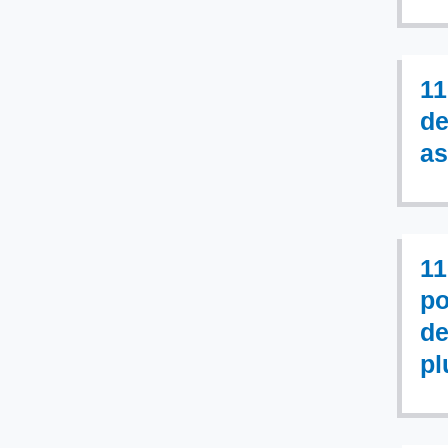
11
de
as
11
po
de
pl