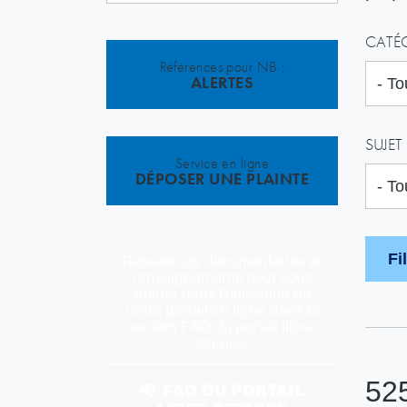
CATÉ
Références pour NB :
ALERTES
SUJET
Service en ligne
DÉPOSER UNE PLAINTE
Ressources documentaires et
renseignements pour vous
guider dans l’utilisation de
notre portail en ligne dans la
section FAQ du portail libre-
service.
52
FAQ DU PORTAIL