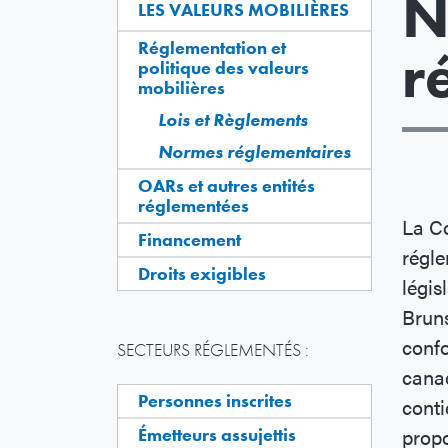
N
LES VALEURS MOBILIÈRES
Réglementation et
r
politique des valeurs
mobilières
Lois et Règlements
Normes réglementaires
OARs et autres entités
réglementées
La C
Financement
régle
Droits exigibles
légis
Brun
conf
SECTEURS RÉGLEMENTÉS :
canad
Personnes inscrites
conti
propo
Émetteurs assujettis