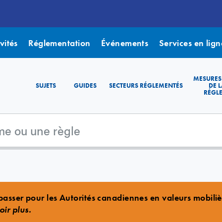
vités
Réglementation
Événements
Services en lign
MESURES
SUJETS
GUIDES
SECTEURS RÉGLEMENTÉS
DE L
RÉGL
asser pour les Autorités canadiennes en valeurs mobili
oir plus.