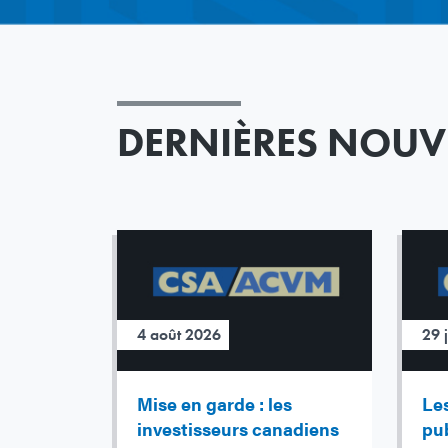
DERNIÈRES NOUV
4 août 2026
29 
Mise en garde : les
Le
investisseurs canadiens
pub