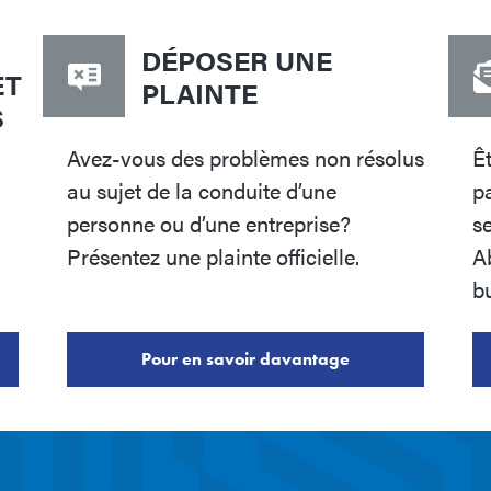
DÉPOSER UNE
ET
PLAINTE
S
Avez-vous des problèmes non résolus
Ê
au sujet de la conduite d’une
pa
personne ou d’une entreprise?
s
Présentez une plainte officielle.
A
bu
Pour en savoir davantage