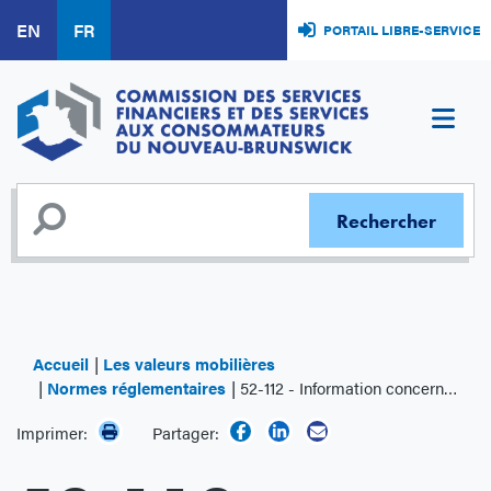
Aller
EN
FR
PORTAIL LIBRE-SERVICE
au
contenu
principal
Accueil
Les valeurs mobilières
Normes réglementaires
52-112 - Information concernant les mesures financières non conformes aux PCGR et d'autres mesures financières
Imprimer:
Partager: