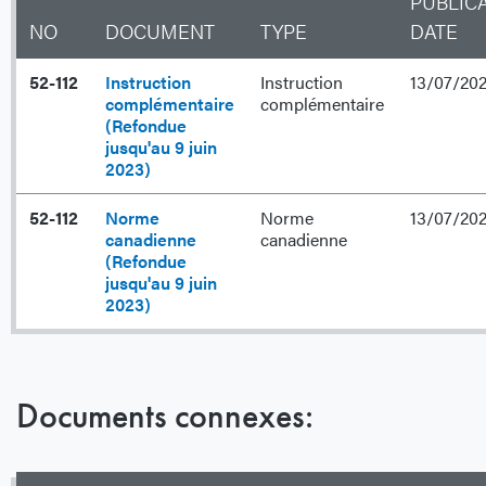
PUBLIC
NO
DOCUMENT
TYPE
DATE
52-112
Instruction
Instruction
13/07/20
complémentaire
complémentaire
(Refondue
jusqu'au 9 juin
2023)
52-112
Norme
Norme
13/07/20
canadienne
canadienne
(Refondue
jusqu'au 9 juin
2023)
Documents connexes: