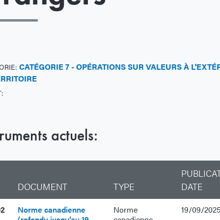
CATÉGORIE 7 - OPÉRATIONS SUR VALEURS À L'EXTÉ
ORIE:
ERRITOIRE
:
truments actuels:
PUBLICA
DOCUMENT
TYPE
DATE
02
Norme canadienne
Norme
19/09/202
(refondu jusqu’au 19
canadienne