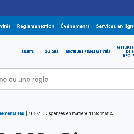
vités
Réglementation
Événements
Services en lign
MESURES
SUJETS
GUIDES
SECTEURS RÉGLEMENTÉS
DE L
RÉGL
lementaires
71-102 - Dispenses en matière d'information continue et autres dispenses en faveur des émetteurs étrangers