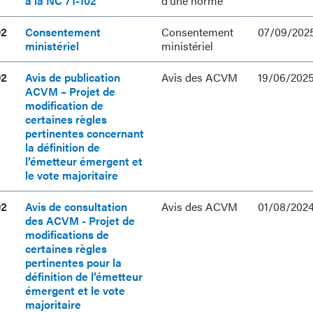
à la NC 71-102
d’une norme
02
Consentement
Consentement
07/09/202
ministériel
ministériel
02
Avis de publication
Avis des ACVM
19/06/202
ACVM – Projet de
modification de
certaines règles
pertinentes concernant
la définition de
l’émetteur émergent et
le vote majoritaire
02
Avis de consultation
Avis des ACVM
01/08/202
des ACVM - Projet de
modifications de
certaines règles
pertinentes pour la
définition de l’émetteur
émergent et le vote
majoritaire