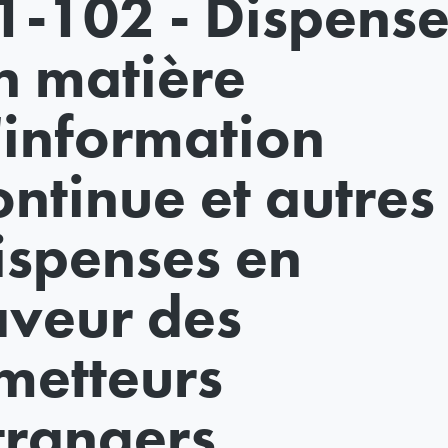
1-102 - Dispense
n matière
'information
ontinue et autres
ispenses en
aveur des
metteurs
trangers