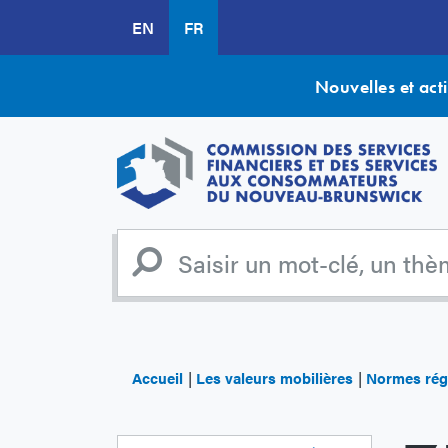
Aller
EN
FR
au
contenu
principal
Nouvelles et acti
Accueil
Les valeurs mobilières
Normes rég