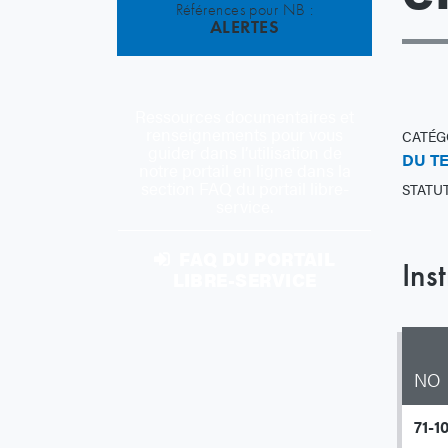
Références pour NB :
ALERTES
Ressources documentaires et
renseignements pour vous
CATÉG
guider dans l’utilisation de
DU T
notre portail en ligne dans la
section FAQ du portail libre-
STATUT
service.
FAQ DU PORTAIL
Ins
LIBRE-SERVICE
NO
71-1