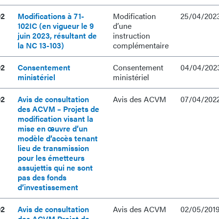
02
Modifications à 71-
Modification
25/04/202
102IC (en vigueur le 9
d’une
juin 2023, résultant de
instruction
la NC 13-103)
complémentaire
02
Consentement
Consentement
04/04/202
ministériel
ministériel
02
Avis de consultation
Avis des ACVM
07/04/202
des ACVM – Projets de
modification visant la
mise en œuvre d’un
modèle d’accès tenant
lieu de transmission
pour les émetteurs
assujettis qui ne sont
pas des fonds
d’investissement
02
Avis de consultation
Avis des ACVM
02/05/201
des ACVM Projet de