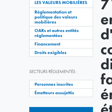
7
LES VALEURS MOBILIÈRES
Réglementation et
e
politique des valeurs
mobilières
d
OARs et autres entités
réglementées
c
Financement
Droits exigibles
d
SECTEURS RÉGLEMENTÉS :
f
Personnes inscrites
é
Émetteurs assujettis
é