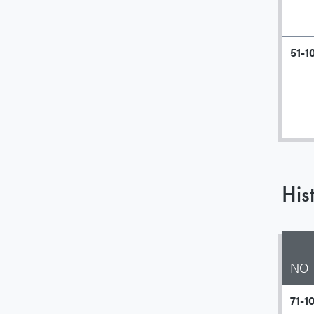
51-1
His
NO
71-1