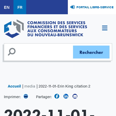
Aller
EN
FR
PORTAIL LIBRE-SERVICE
au
contenu
principal
Accueil
media
2022-11-01-Erin King citation 2
Imprimer:
Partager:
2022-11-01-