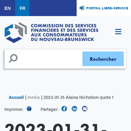
Aller
EN
FR
PORTAIL LIBRE-SERVICE
au
contenu
principal
Accueil
media
2023-01-31-Alaina Nicholson quote 1
Imprimer:
Partager:
2023-01-31-