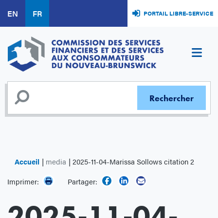
Aller
EN
FR
PORTAIL LIBRE-SERVICE
au
contenu
principal
Accueil
media
2025-11-04-Marissa Sollows citation 2
Imprimer:
Partager:
2025-11-04-