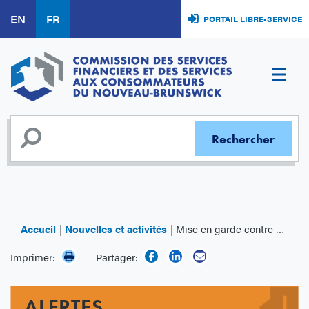
Aller
EN
FR
PORTAIL LIBRE-SERVICE
au
contenu
principal
Accueil
Nouvelles et activités
Mise en garde contre FinTechPlatform.pro
Imprimer:
Partager:
ALERTES