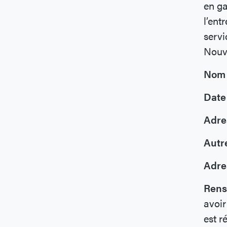
en ga
l’ent
servi
Nouv
Nom 
Date 
Adre
Autr
Adre
Rens
avoir
est r