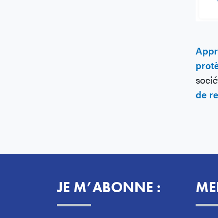
Appr
protè
socié
de r
JE M’ABONNE :
ME