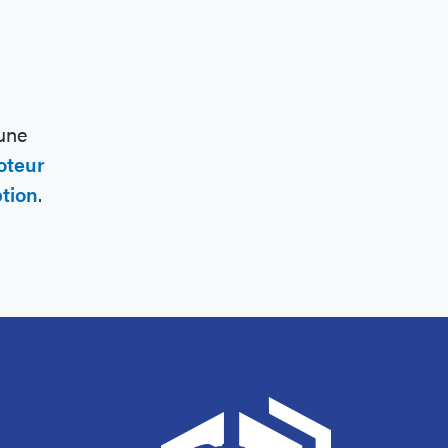
n
 une
oteur
ption
.