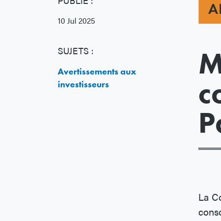
PUBLIÉ :
A
10 Jul 2025
SUJETS :
M
Avertissements aux
c
investisseurs
P
La Co
cons