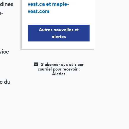
adines
vest.ca et maple-
vest.com
s-
Autres nouvelles et
alertes
vice
S’abonner aux avis par
courriel pour recevoir :
Alertes
ge du