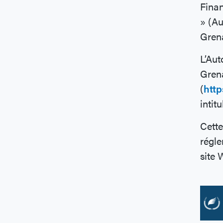
Finan
» (Au
Gren
L’Aut
Grena
(
http
intit
Cette
régle
site 