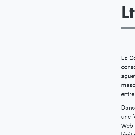
L
La Co
cons
aguet
masca
entre
Dans 
une f
Web b
légit