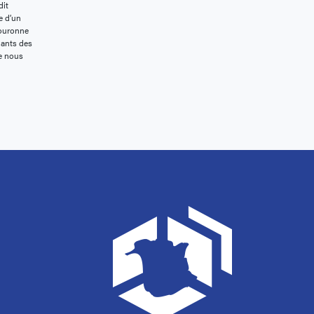
dit
e d’un
Couronne
nants des
ue nous