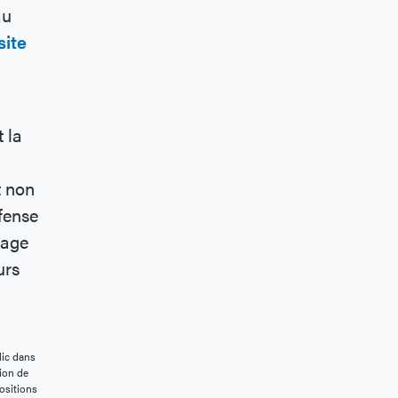
au
site
 la
t non
éfense
rage
urs
lic dans
ion de
positions