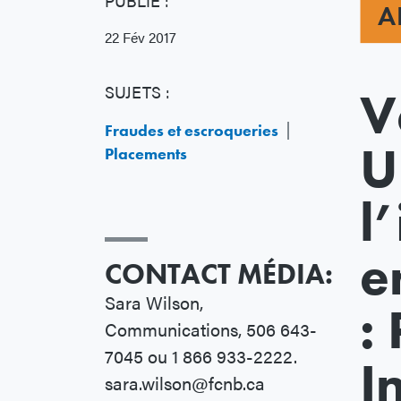
PUBLIÉ :
A
22 Fév 2017
SUJETS :
V
Fraudes et escroqueries
U
Placements
l
e
CONTACT MÉDIA:
Sara Wilson,
:
Communications, 506 643-
7045 ou 1 866 933-2222.
I
sara.wilson@fcnb.ca