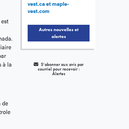
vest.ca et maple-
vest.com
 est
Autres nouvelles et
alertes
nada.
iaire
par
 à la
S’abonner aux avis par
courriel pour recevoir :
Alertes
 de
trole