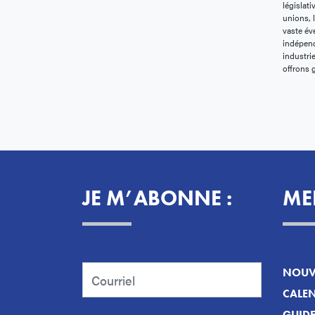
législati
unions, 
vaste év
indépend
industri
offrons 
JE M’ABONNE :
ME
NOUVE
CALEN
GUID