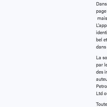
Dans 
page 
mais
L’app
ident
bel e
dans 
La so
par l
des i
auteu
Petro
Ltd o
Toute