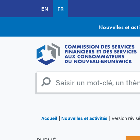
Aller
EN
FR
au
contenu
principal
Nouvelles et acti
Accueil
Nouvelles et activités
Version révisée : Ur