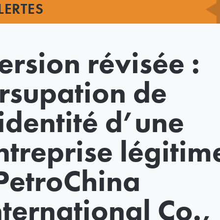
LERTES
ersion révisée :
rsupation de
’identité d’une
ntreprise légitim
 PetroChina
nternational Co.,