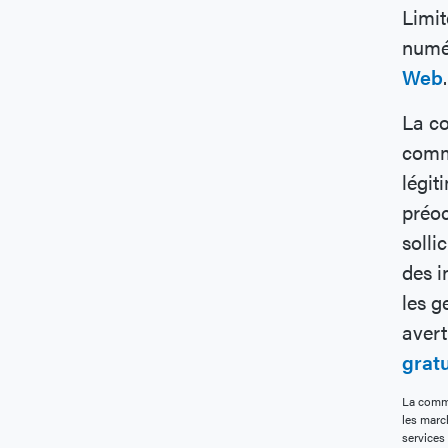
Limi
numé
Web
.
La co
commu
légit
préoc
solli
des i
les g
avert
grat
La commi
les marc
services 