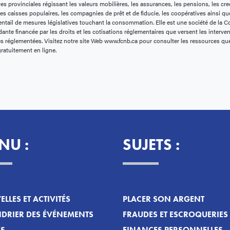
ves provinciales régissant les valeurs mobilières, les assurances, les pensions, les cre
les caisses populaires, les compagnies de prêt et de fiducie, les coopératives ainsi qu
entail de mesures législatives touchant la consommation. Elle est une société de la 
ante financée par les droits et les cotisations réglementaires que versent les interve
es réglementées. Visitez notre site Web www.fcnb.ca pour consulter les ressources q
gratuitement en ligne.
NU :
SUJETS :
LLES ET ACTIVITÉS
PLACER SON ARGENT
DRIER DES ÉVÉNEMENTS
FRAUDES ET ESCROQUERIES
ES
FINANCES PERSONNELLES