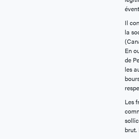
évent
Il co
la so
(Cana
En ou
de Pe
les a
bour
resp
Les f
comm
solli
brut.