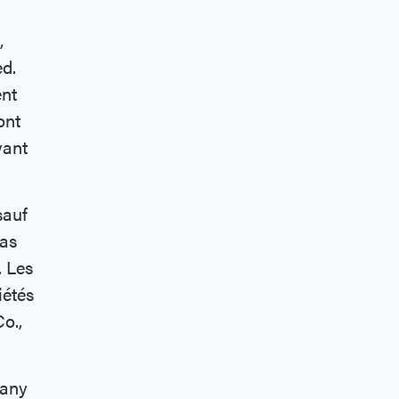
a
,
d.
ent
ont
vant
sauf
pas
. Les
iétés
o.,
pany