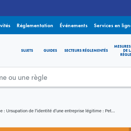
vités
Réglementation
Événements
Services en lign
MESURES
SUJETS
GUIDES
SECTEURS RÉGLEMENTÉS
DE L
RÉGL
supation de l’identité d’une entreprise légitime : PetroChina International Co., Ltd.