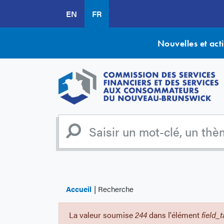
Aller
EN
FR
au
contenu
principal
Nouvelles et acti
Accueil
Recherche
La valeur soumise
244
dans l'élément
field_