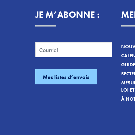
JE M’ABONNE :
ME
NOUVE
CALEN
GUID
SECTE
MESUR
LOI E
À NOT