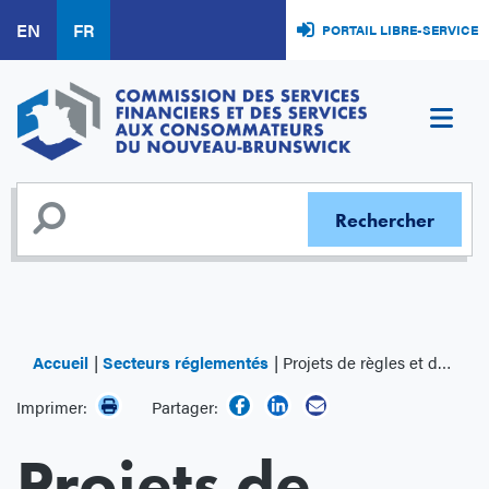
Aller
EN
FR
PORTAIL LIBRE-SERVICE
au
contenu
principal
Accueil
Secteurs réglementés
Projets de règles et de modifications
Imprimer:
Partager:
Projets de