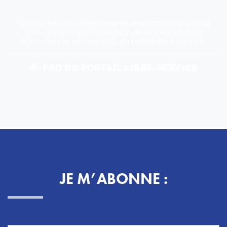
Ressources documentaires et renseignements pour
vous guider dans l’utilisation de notre portail en
ligne dans la section FAQ du portail libre-service.
FAQ DU PORTAIL LIBRE-SERVICE
JE M’ABONNE :