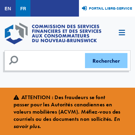
Aller
EN
FR
PORTAIL LIBRE-SERVICE
au
contenu
principal
ATTENTION : Des fraudeurs se font
passer pour les Autorités canadiennes en
valeurs mobilières (ACVM). Méfiez-vous des
courriels ou des documents non sollicités.
En
savoir plus.