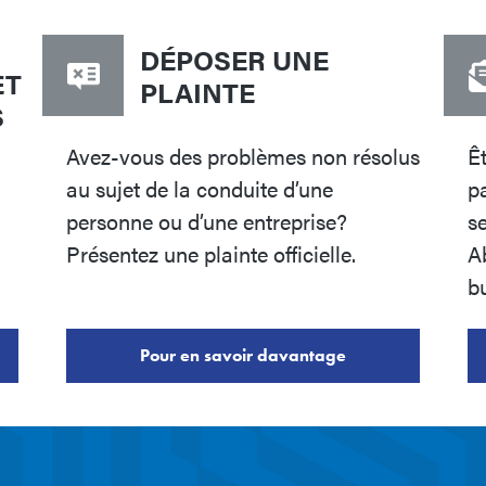
DÉPOSER UNE
ET
PLAINTE
S
Avez-vous des problèmes non résolus
Ê
au sujet de la conduite d’une
pa
personne ou d’une entreprise?
s
Présentez une plainte officielle.
A
bu
Pour en savoir davantage