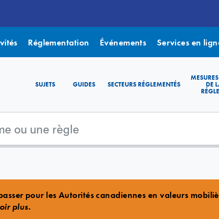
vités
Réglementation
Événements
Services en lign
MESURES
SUJETS
GUIDES
SECTEURS RÉGLEMENTÉS
DE L
RÉGL
asser pour les Autorités canadiennes en valeurs mobili
oir plus.