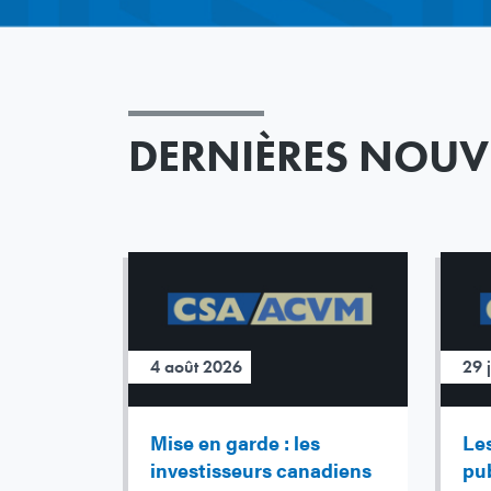
DERNIÈRES NOUV
4 août 2026
29 
Mise en garde : les
Le
investisseurs canadiens
pub