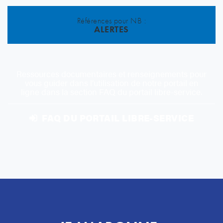
Références pour NB :
ALERTES
Ressources documentaires et renseignements pour
vous guider dans l’utilisation de notre portail en
ligne dans la section FAQ du portail libre-service.
FAQ DU PORTAIL LIBRE-SERVICE