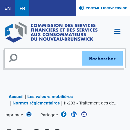
Aller
EN
FR
PORTAIL LIBRE-SERVICE
au
contenu
principal
Accueil
Les valeurs mobilières
Normes réglementaires
11-203 - Traitement des demandes de dispense dans plusieurs territoires
Imprimer:
Partager: