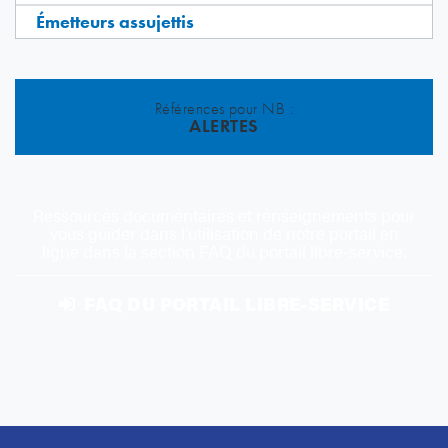
Émetteurs assujettis
Références pour NB :
ALERTES
Ressources documentaires et renseignements pour
vous guider dans l’utilisation de notre portail en
ligne dans la section FAQ du portail libre-service.
FAQ DU PORTAIL LIBRE-SERVICE