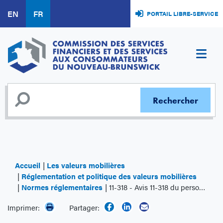
Aller
EN
FR
PORTAIL LIBRE-SERVICE
au
contenu
principal
Accueil
Les valeurs mobilières
Réglementation et politique des valeurs mobilières
Normes réglementaires
11-318 - Avis 11-318 du personnel des ACVM Indications à l’intention des utilisateurs de la base de données des interdictions d’opérations sur valeurs
Imprimer:
Partager: