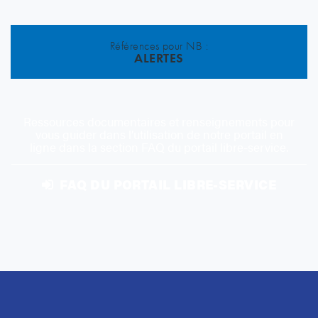
Références pour NB :
ALERTES
Ressources documentaires et renseignements pour
vous guider dans l’utilisation de notre portail en
ligne dans la section FAQ du portail libre-service.
FAQ DU PORTAIL LIBRE-SERVICE