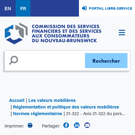
Aller
EN
FR
PORTAIL LIBRE-SERVICE
au
contenu
principal
Accueil
Les valeurs mobilières
Réglementation et politique des valeurs mobilières
Normes réglementaires
21-322 - Avis 21-322 du personnel des ACVM - Applicabilité de la réglementation à l’exploitation de MTF ou d’OTF au Canada
Imprimer:
Partager: