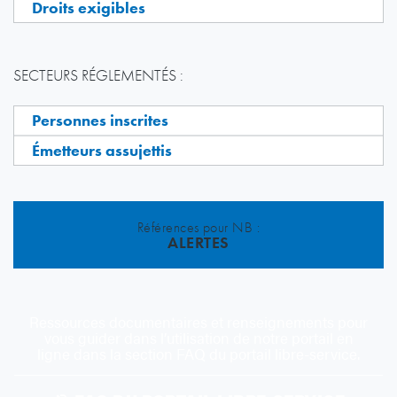
Droits exigibles
SECTEURS RÉGLEMENTÉS :
Personnes inscrites
Émetteurs assujettis
Références pour NB :
ALERTES
Ressources documentaires et renseignements pour
vous guider dans l’utilisation de notre portail en
ligne dans la section FAQ du portail libre-service.