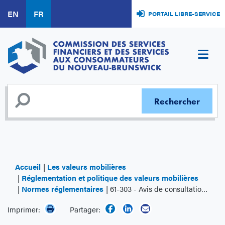
Aller
EN
FR
PORTAIL LIBRE-SERVICE
au
contenu
principal
Accueil
Les valeurs mobilières
Réglementation et politique des valeurs mobilières
Normes réglementaires
61-303 - Avis de consultation 61-303 du personnel des ACVM - Ententes avec des courtiers démarcheurs
Imprimer:
Partager: