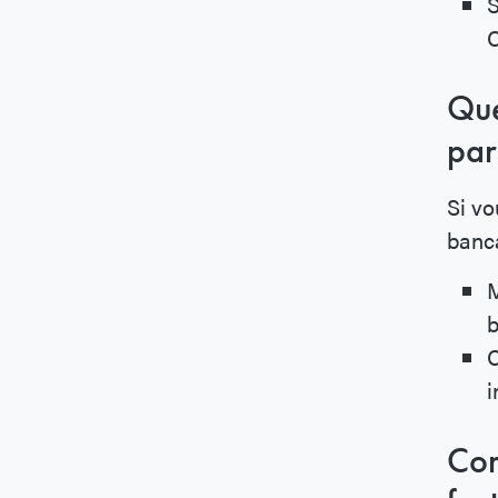
S
Que
par
Si vo
banca
M
b
C
i
Com