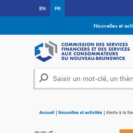
Aller
EN
FR
au
contenu
principal
Nouvelles et acti
Accueil
Nouvelles et activités
Alerte à la fr