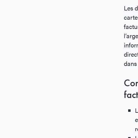
Les d
carte
factu
l’arg
infor
direc
dans
Com
fac
L
e
r
L