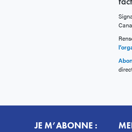
fac
Signa
Cana
Rens
l’or
Abon
direc
JE M’ABONNE :
ME