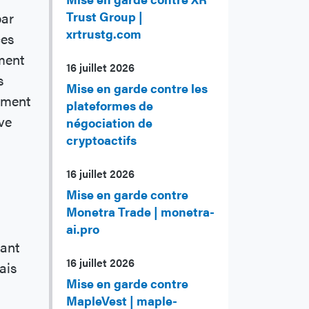
par
Trust Group |
xrtrustg.com
ces
ment
16 juillet 2026
s
Mise en garde contre les
ement
plateformes de
uve
négociation de
cryptoactifs
16 juillet 2026
Mise en garde contre
Monetra Trade | monetra-
ai.pro
sant
16 juillet 2026
ais
Mise en garde contre
MapleVest | maple-