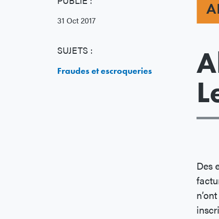
PUBLIÉ :
A
31 Oct 2017
SUJETS :
A
Fraudes et escroqueries
L
Des e
factu
n’ont
inscr