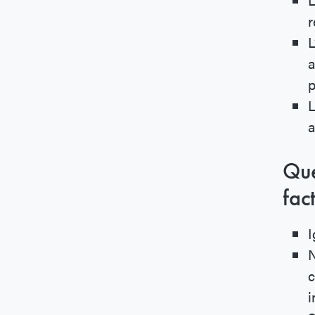
r
L
a
p
L
a
Que
fac
I
N
c
i