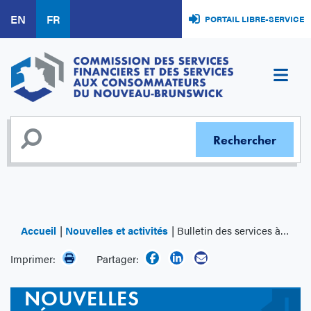
Aller
EN
FR
PORTAIL LIBRE-SERVICE
au
contenu
principal
Accueil
Nouvelles et activités
Bulletin des services à la consommation 2017-003 : Courtiers en hypothèques – Obligations annuelles
Imprimer:
Partager:
NOUVELLES