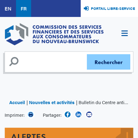
Aller
EN
FR
PORTAIL LIBRE-SERVICE
au
contenu
principal
Accueil
Nouvelles et activités
Bulletin du Centre antifraude du Canada : Qu'ont les fraudeurs dans leurs boîtes à outils?
Imprimer:
Partager:
ALERTES