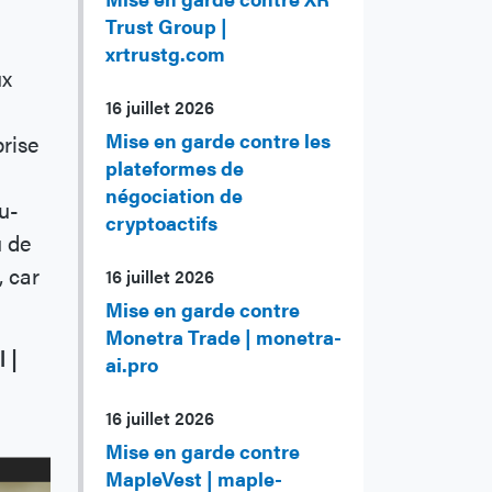
Trust Group |
xrtrustg.com
ux
16 juillet 2026
Mise en garde contre les
rise
plateformes de
négociation de
u-
cryptoactifs
u de
, car
16 juillet 2026
Mise en garde contre
Monetra Trade | monetra-
 |
ai.pro
16 juillet 2026
Mise en garde contre
MapleVest | maple-