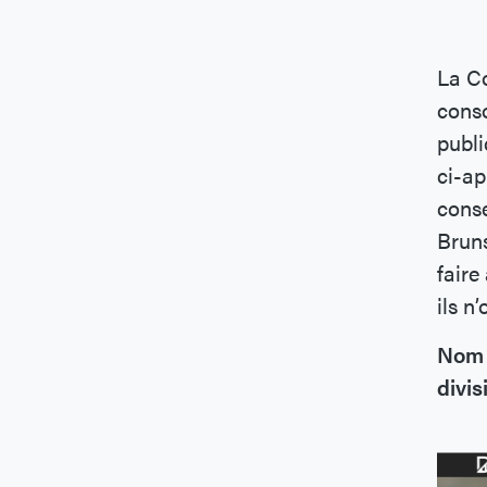
La Co
cons
publi
ci-ap
conse
Bruns
faire
ils n
Nom 
divis