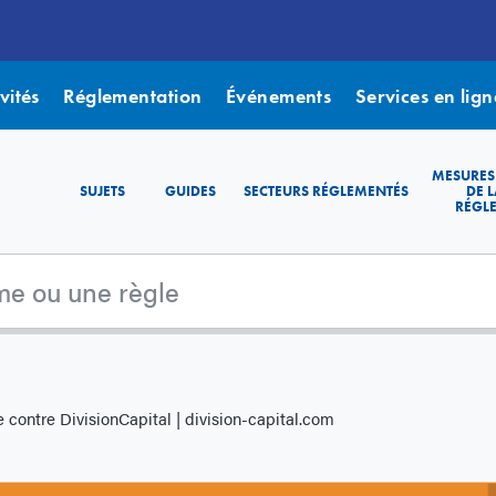
vités
Réglementation
Événements
Services en lign
MESURES
SUJETS
GUIDES
SECTEURS RÉGLEMENTÉS
DE L
RÉGL
contre DivisionCapital | division-capital.com