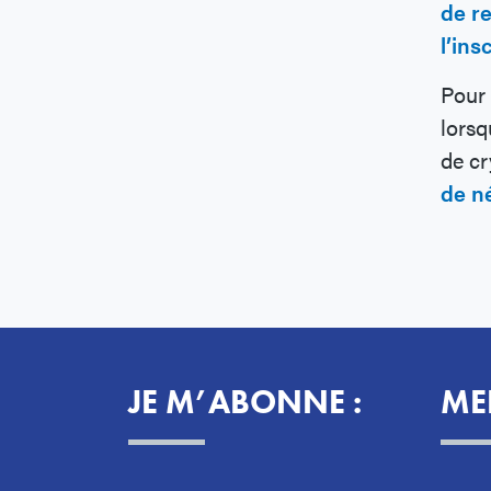
de r
l’ins
Pour 
lorsq
de cr
de n
JE M’ABONNE :
ME