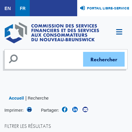
Aller
EN
FR
PORTAIL LIBRE-SERVICE
au
contenu
principal
Accueil
Recherche
Imprimer:
Partager:
FILTRER LES RÉSULTATS