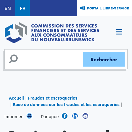
Aller
EN
FR
PORTAIL LIBRE-SERVICE
au
contenu
principal
Accueil
Fraudes et escroqueries
Base de données sur les fraudes et les escroqueries
Opér
Imprimer:
Partager: