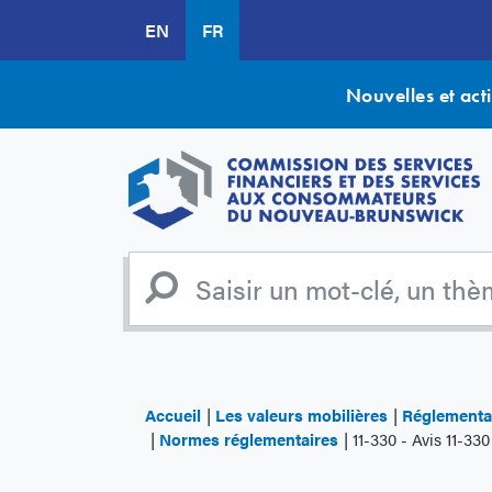
Aller
EN
FR
au
contenu
principal
Nouvelles et acti
Accueil
Les valeurs mobilières
Réglementat
Normes réglementaires
11-330 - Avis 11-33