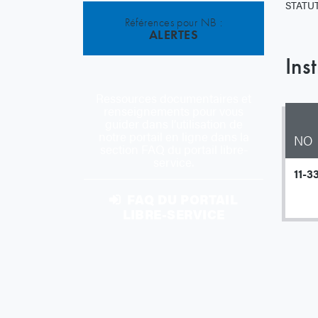
STATUT
Références pour NB :
ALERTES
Ins
Ressources documentaires et
renseignements pour vous
guider dans l’utilisation de
notre portail en ligne dans la
NO
section FAQ du portail libre-
service.
11-3
FAQ DU PORTAIL
LIBRE-SERVICE