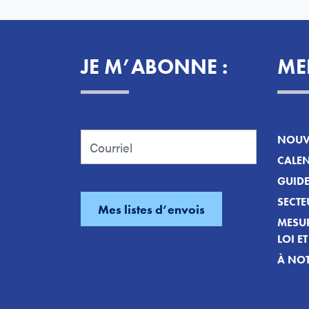
JE M’ABONNE :
ME
NOUVE
CALEN
GUID
SECTE
MESUR
LOI E
À NOT