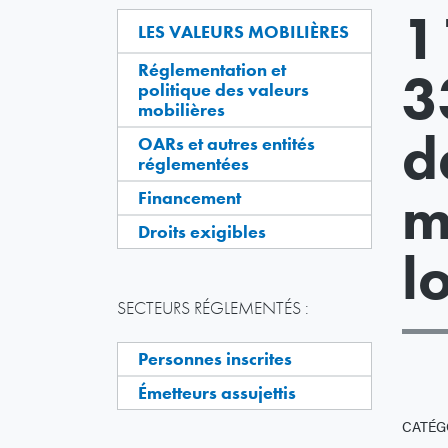
1
LES VALEURS MOBILIÈRES
Réglementation et
3
politique des valeurs
mobilières
d
OARs et autres entités
réglementées
m
Financement
Droits exigibles
l
SECTEURS RÉGLEMENTÉS :
Personnes inscrites
Émetteurs assujettis
CATÉG