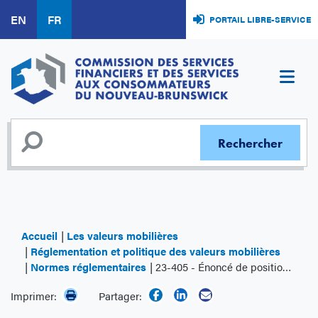
Aller
EN
FR
PORTAIL LIBRE-SERVICE
au
contenu
principal
Accueil
Les valeurs mobilières
Réglementation et politique des valeurs mobilières
Normes réglementaires
23-405 - Énoncé de position conjoint 23-405 des ACVM et de l'OCRCVM - La liquidité invisible sur le marché canadien
Imprimer:
Partager: