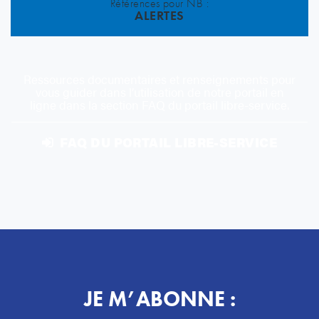
Références pour NB :
ALERTES
Ressources documentaires et renseignements pour
vous guider dans l’utilisation de notre portail en
ligne dans la section FAQ du portail libre-service.
FAQ DU PORTAIL LIBRE-SERVICE
JE M’ABONNE :