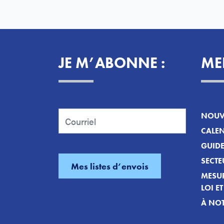
JE M’ABONNE :
ME
NOUVE
CALEN
GUID
SECTE
MESUR
LOI E
À NOT