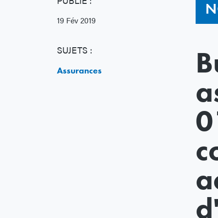
PUBLIÉ :
N
19 Fév 2019
SUJETS :
B
Assurances
a
0
c
a
d