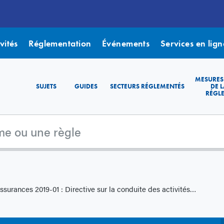
vités
Réglementation
Événements
Services en lign
MESURES
SUJETS
GUIDES
SECTEURS RÉGLEMENTÉS
DE L
RÉGL
2019-01 : Directive sur la conduite des activités d'assurance et le traitement équitable des clients