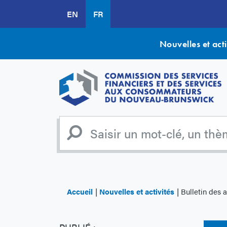
Aller
EN
FR
au
contenu
principal
Nouvelles et acti
Accueil
Nouvelles et activités
Bulletin des assurances 