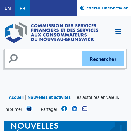
Aller
EN
FR
PORTAIL LIBRE-SERVICE
au
contenu
principal
Accueil
Nouvelles et activités
Les autorités en valeurs mobilières du Canada publient des modifications relatives aux fonds d’investissement qui investissent dans des cryptoactifs
Imprimer:
Partager:
NOUVELLES