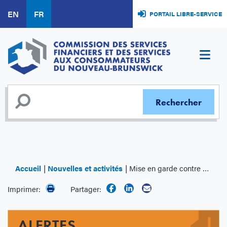
Aller
EN
FR
PORTAIL LIBRE-SERVICE
au
contenu
principal
Accueil
Nouvelles et activités
Mise en garde contre Nexymus | Nexymus.com
Imprimer:
Partager:
ALERTES