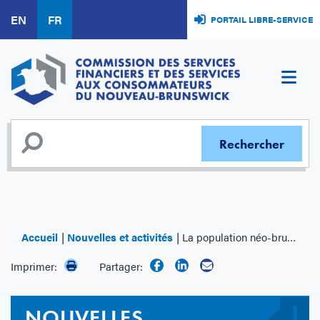
Aller
EN
FR
PORTAIL LIBRE-SERVICE
au
contenu
principal
Accueil
Nouvelles et activités
La population néo-brunswickoise est incitée à vérifier les permis des prêteurs sur salaire
Imprimer:
Partager:
NOUVELLES