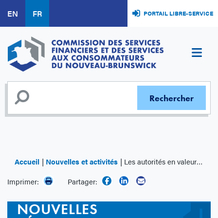
Aller
EN
FR
PORTAIL LIBRE-SERVICE
au
contenu
principal
Accueil
Nouvelles et activités
Les autorités en valeurs mobilières du Canada publient des modifications définitives au modèle du placeur principal
Imprimer:
Partager:
NOUVELLES