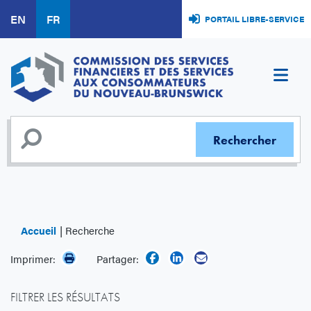
Aller
EN
FR
PORTAIL LIBRE-SERVICE
au
contenu
principal
Accueil
Recherche
Imprimer:
Partager:
FILTRER LES RÉSULTATS