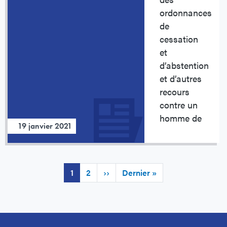
ordonnances
de
cessation
et
d’abstention
et d’autres
recours
contre un
homme de
19 janvier 2021
Page
1
Page
2
Page
››
Dernière
Dernier »
courante
suivante
page
Pagination