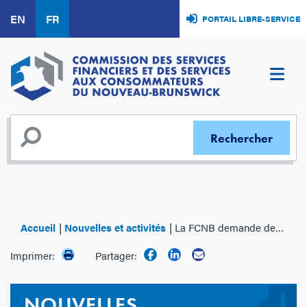
Aller
EN
FR
PORTAIL LIBRE-SERVICE
au
contenu
principal
Accueil
Nouvelles et activités
La FCNB demande des ordonnances de cessation et d’abstention contre un homme de Quispamsis et une société à numéro pour une activité non autorisée présumée
Imprimer:
Partager:
NOUVELLES