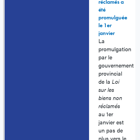
réclamés a
été
promulguée
le 1er
janvier
La
promulgation
par le
gouvernement
provincial
de la
Loi
sur les
biens non
réclamés
au 1er
janvier est
un pas de
plus vers le