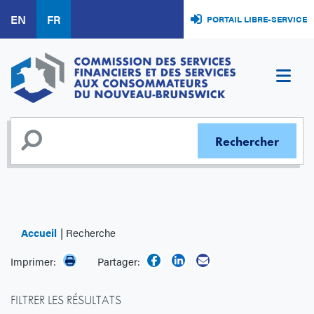
Aller
EN
FR
PORTAIL LIBRE-SERVICE
au
contenu
principal
Accueil
Recherche
Imprimer:
Partager:
FILTRER LES RÉSULTATS