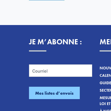
JE M’ABONNE :
ME
NOUVE
CALEN
GUID
SECTE
MESUR
LOI E