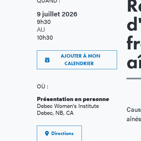
R
QUAND :
9 juillet 2026
d
9h30
AU
f
10h30
a
AJOUTER À MON
CALENDRIER
OÙ :
Présentation en personne
Debec Women's Institute
Cause
Debec, NB, CA
aînés
Directions