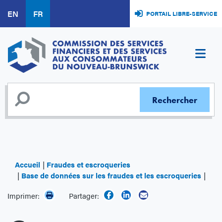
Aller
EN
FR
PORTAIL LIBRE-SERVICE
au
contenu
principal
Accueil
Fraudes et escroqueries
Base de données sur les fraudes et les escroqueries
Cart
Imprimer:
Partager: