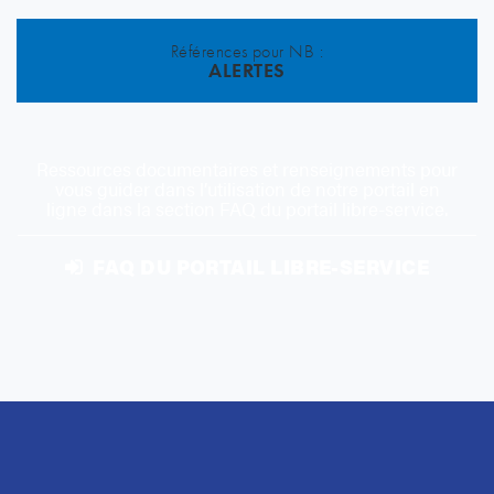
Références pour NB :
ALERTES
Ressources documentaires et renseignements pour
vous guider dans l’utilisation de notre portail en
ligne dans la section FAQ du portail libre-service.
FAQ DU PORTAIL LIBRE-SERVICE