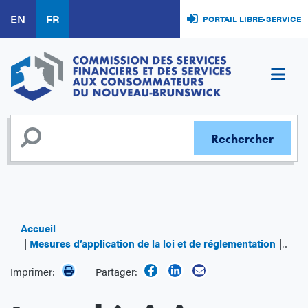
Aller
EN
FR
PORTAIL LIBRE-SERVICE
au
contenu
principal
Accueil
Mesures d’application de la loi et de réglementation
Les d
Imprimer:
Partager: