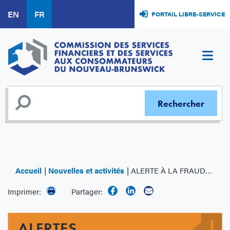
Aller
EN
FR
PORTAIL LIBRE-SERVICE
au
contenu
principal
Accueil
Nouvelles et activités
ALERTE À LA FRAUDE - Fraude liée à l'héritage
Imprimer:
Partager:
ALERTES