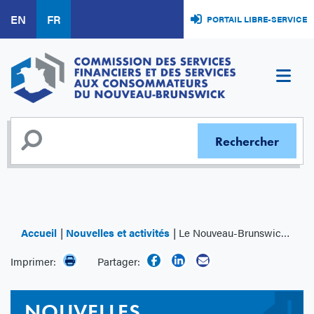
Aller
EN
FR
PORTAIL LIBRE-SERVICE
au
contenu
principal
Accueil
Nouvelles et activités
Le Nouveau-Brunswick adopte une loi pour la protection de certains titres professionnels
Imprimer:
Partager:
NOUVELLES