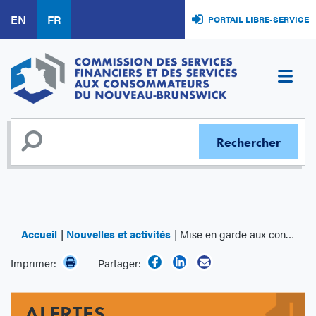
Aller
EN
FR
PORTAIL LIBRE-SERVICE
au
contenu
principal
Accueil
Nouvelles et activités
Mise en garde aux consommateurs à propos de voitures endommagées par des inondations
Imprimer:
Partager:
ALERTES