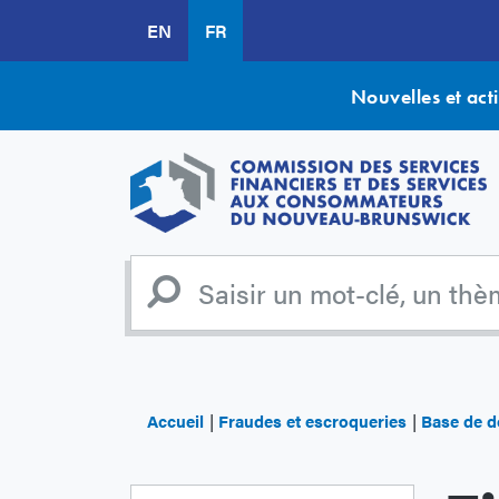
Aller
EN
FR
au
contenu
principal
Nouvelles et acti
Accueil
Fraudes et escroqueries
Base de d