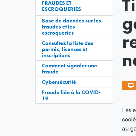
T
FRAUDES ET
ESCROQUERIES
g
Base de données sur les
fraudes et les
escroqueries
r
Consultez la liste des
permis, licences et
n
inscriptions
Comment signaler une
fraude
Cybersécurité
Fraude liée à la COVID-
19
Les e
socié
au ga