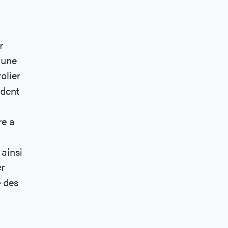
r
 une
olier
odent
re a
 ainsi
er
e des