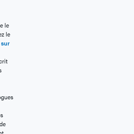
e le
z le
 sur
rit
s
ogues
es
 de
nt