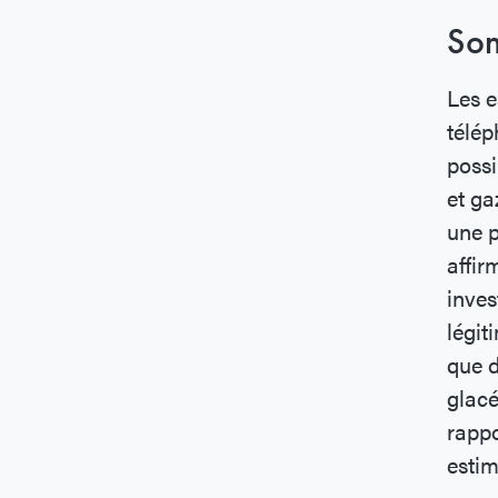
Son
Les e
télép
possi
et ga
une p
affir
inves
légit
que d
glacé
rappo
estim