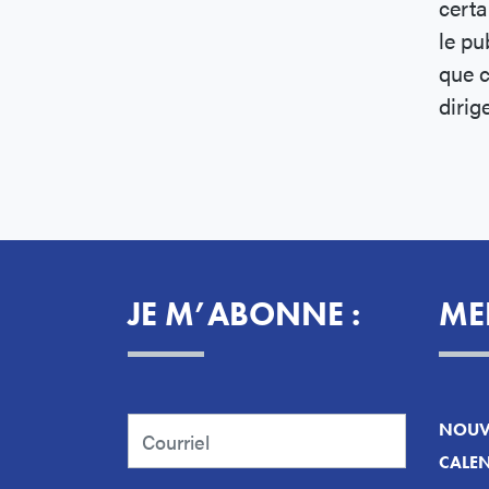
certa
le pu
que 
dirig
JE M’ABONNE :
ME
NOUVE
CALEN