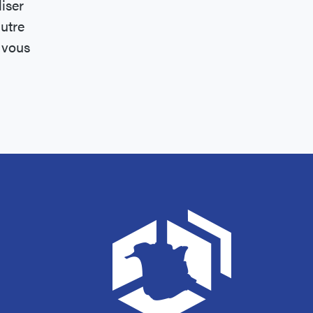
iser
autre
 vous