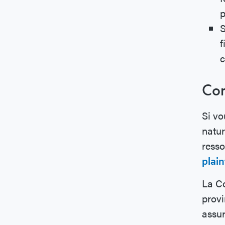
p
S
f
c
Com
Si vo
natur
resso
plai
La Co
provi
assur