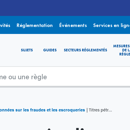
vités
Réglementation
Événements
Services en lign
MESURES
SUJETS
GUIDES
SECTEURS RÉGLEMENTÉS
DE L
RÉGL
onnées sur les fraudes et les escroqueries
Titres pétroliers et gaziers (ou autres ressources naturelles)