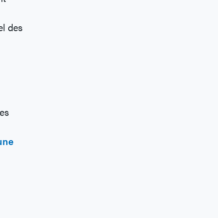
el des
ces
une