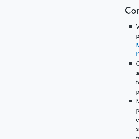
Com
V
p
M
l
O
a
f
p
M
p
e
s
f