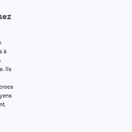
sez
e
s à
s
. Ils
crocs
oyens
nt.