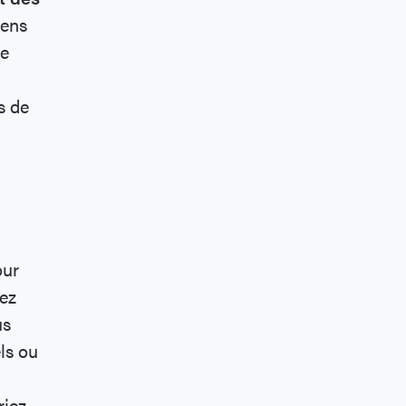
gens
se
s de
our
iez
us
ls ou
riez