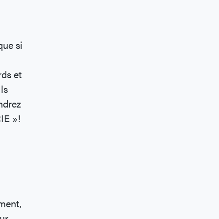
que si
rds et
ls
ndrez
IE »!
ement,
ur