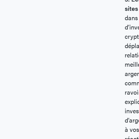
sites
dans 
d’inv
crypt
dépla
relat
meill
argen
comm
ravoi
expli
inves
d’arg
à vos
réact