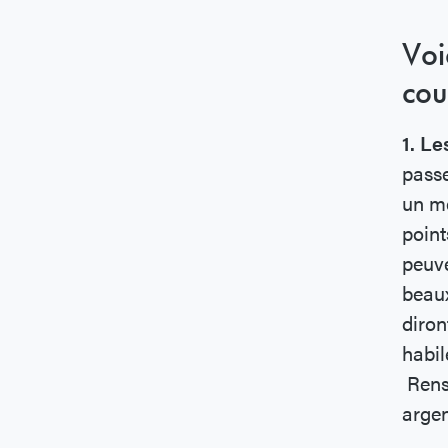
Voi
cou
1. Le
passe
un me
point
peuve
beaux
diron
habil
Rense
argen