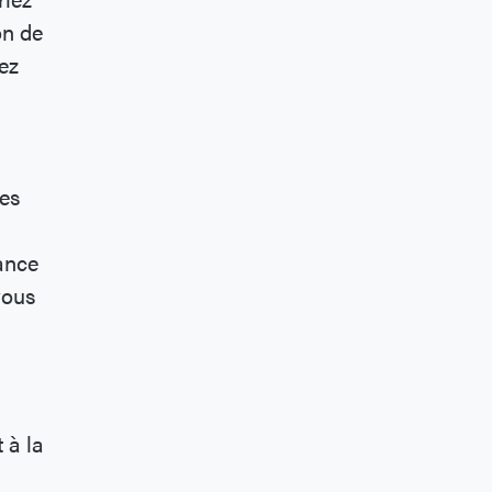
on de
ez
les
iance
 vous
 à la