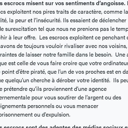
es escrocs misent sur vos sentiments d’angoisse.
cs exploitent nos pires traits de caractère, comme l
ité, la peur et l’insécurité. Ils essaient de déclencher
de surexcitation tel que nous ne prenions pas le tem
chir à leur offre. Les escrocs exploitent ce penchant
avons de toujours vouloir rivaliser avec nos voisins,
raintes de laisser notre famille dans le besoin. Une 
que est celle de vous faire croire que votre ordinateu
e point d’être piraté, que l’un de vos proches est en 
e quelqu’un cherche à dérober votre identité. Ils pe
prétendre qu’ils proviennent d’une agence
rnementale pour vous soutirer de l’argent ou des
eignements personnels ou vous menacer
prisonnement ou d’expulsion.
es escrocs sont des adeptes des médias sociaux e