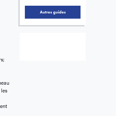
Autres guides
Abonnez à notre liste d’envois
électroniques pour:
Guides et alertes à l'intention des
consommateurs
s;
 beau
 les
ent