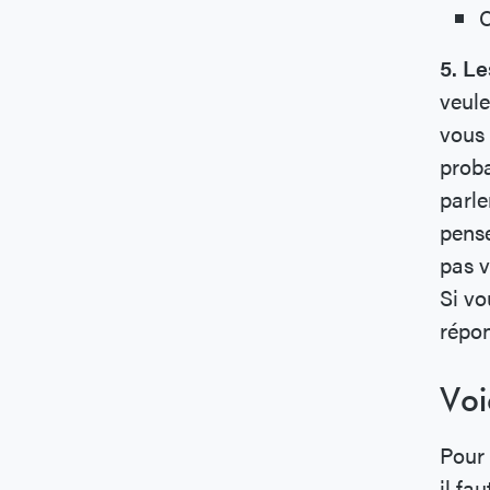
C
5. Le
veule
vous 
proba
parle
pense
pas 
Si vo
répon
Voi
Pour 
il fa