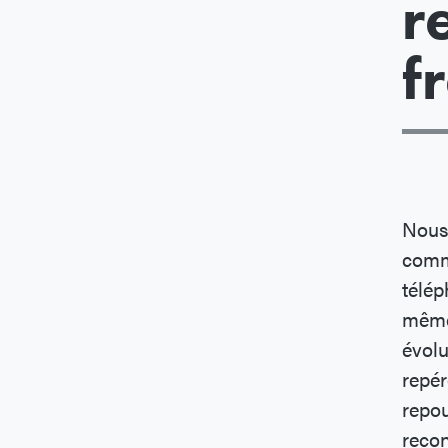
r
f
Nous 
comme
télép
même 
évolu
repér
repou
recon