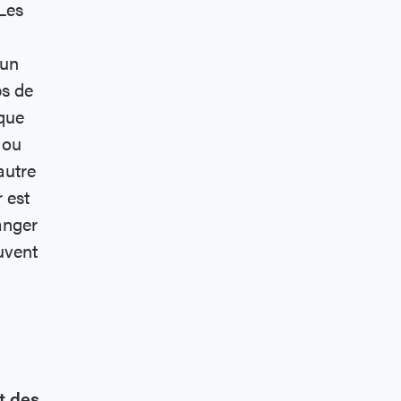
Les
a
 un
ps de
 que
 ou
autre
r est
danger
uvent
t des