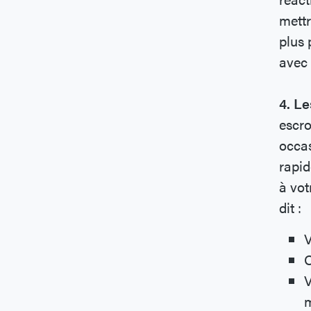
mettr
plus 
avec 
4. Le
escro
occas
rapid
à vot
dit :
V
O
V