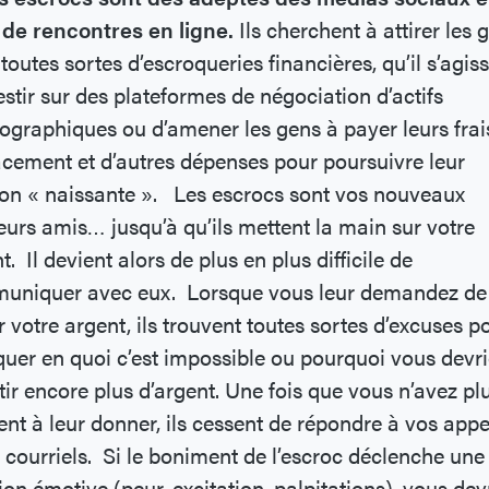
 de rencontres en ligne.
Ils cherchent à attirer les 
toutes sortes d’escroqueries financières, qu’il s’agis
estir sur des plateformes de négociation d’actifs
ographiques ou d’amener les gens à payer leurs frai
cement et d’autres dépenses pour poursuivre leur
ion « naissante ». Les escrocs sont vos nouveaux
eurs amis… jusqu’à qu’ils mettent la main sur votre
t. Il devient alors de plus en plus difficile de
uniquer avec eux. Lorsque vous leur demandez de
r votre argent, ils trouvent toutes sortes d’excuses p
quer en quoi c’est impossible ou pourquoi vous devr
tir encore plus d’argent. Une fois que vous n’avez pl
ent à leur donner, ils cessent de répondre à vos appe
 courriels. Si le boniment de l’escroc déclenche une
ion émotive (peur, excitation, palpitations), vous dev