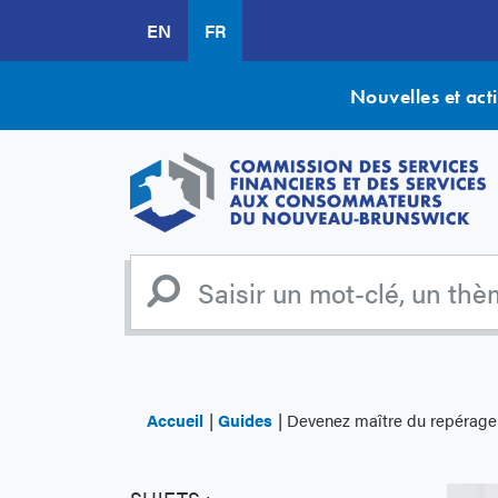
Aller
EN
FR
au
contenu
principal
Nouvelles et acti
Accueil
Guides
Devenez maître du repérage