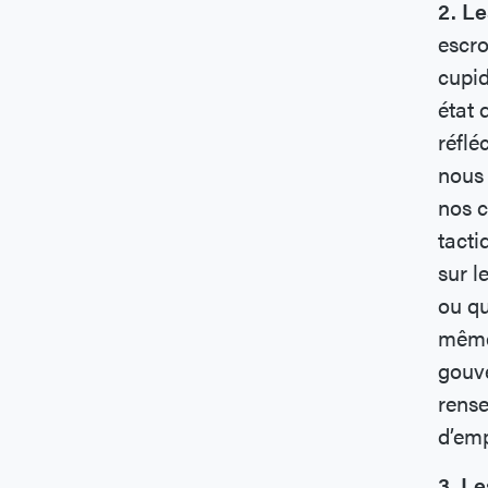
2. L
escro
cupid
état 
réflé
nous 
nos c
tacti
sur l
ou qu
même 
gouve
rens
d’em
3. L