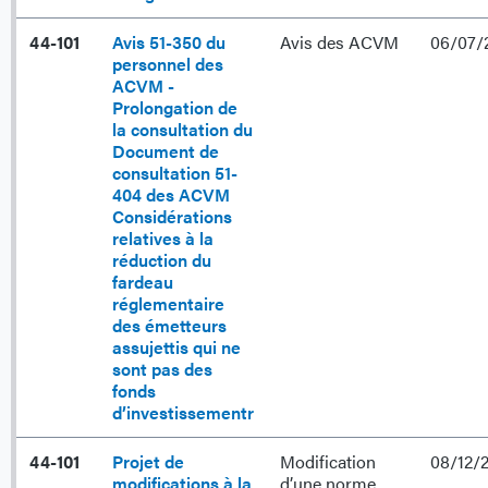
44-101
Avis 51-350 du
Avis des ACVM
06/07/
personnel des
ACVM -
Prolongation de
la consultation du
Document de
consultation 51-
404 des ACVM
Considérations
relatives à la
réduction du
fardeau
réglementaire
des émetteurs
assujettis qui ne
sont pas des
fonds
d’investissementr
44-101
Projet de
Modification
08/12/
modifications à la
d’une norme