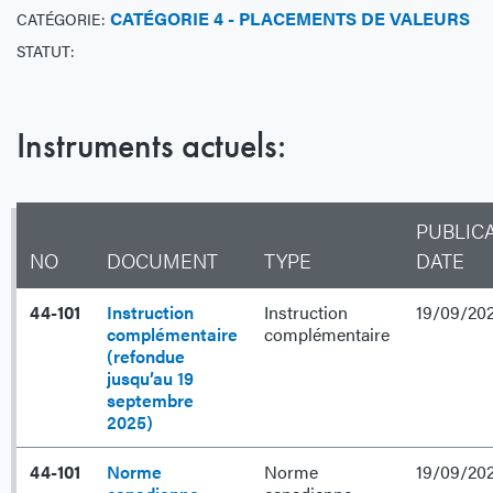
CATÉGORIE 4 - PLACEMENTS DE VALEURS
CATÉGORIE:
STATUT:
Instruments actuels:
PUBLIC
NO
DOCUMENT
TYPE
DATE
44-101
Instruction
Instruction
19/09/20
complémentaire
complémentaire
(refondue
jusqu’au 19
septembre
2025)
44-101
Norme
Norme
19/09/20