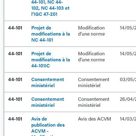
44-101, NC 44-
102, NC 44-103 et
l’IGC 47-201
44-101
Projet de
Modification
14/05/
modifications à la
d’une norme
NC 44-101
44-101
Projet de
Modification
14/05/
modifications à la
d’une norme
44-101IC
44-101
Consentement
Consentement
03/05/
ministériel
ministériel
44-101
Consentement
Consentement
26/04/
ministériel
ministériel
44-101
Avis de
Avis des ACVM
14/03/
publication des
ACVM -