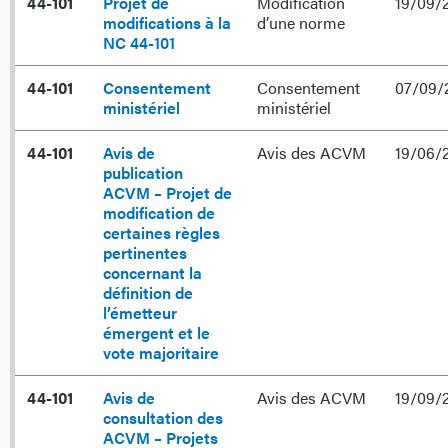
44-101
Projet de
Modification
19/09/
modifications à la
d’une norme
NC 44-101
44-101
Consentement
Consentement
07/09/
ministériel
ministériel
44-101
Avis de
Avis des ACVM
19/06/
publication
ACVM – Projet de
modification de
certaines règles
pertinentes
concernant la
définition de
l’émetteur
émergent et le
vote majoritaire
44-101
Avis de
Avis des ACVM
19/09/
consultation des
ACVM – Projets