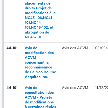
placements de
droits Projet de
modifications à la
NC45-106,NC41-
101,NC44-
101,NC45-102, et
abrogation de
NC45-101
44-101
Avis de
Avis des ACVM
03/09/
modification des
ACVM
concernant la
reconnaissance
de La Neo Bourse
Aequitas Inc.
44-101
Avis de
Avis des ACVM
11/12/2
consultation des
ACVM - Projets
de modifications
à certaines règles