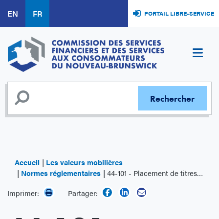
Aller
EN
FR
PORTAIL LIBRE-SERVICE
au
contenu
principal
Accueil
Les valeurs mobilières
Normes réglementaires
44-101 - Placement de titres au moyen d'un prospectus simplifié
Imprimer:
Partager: