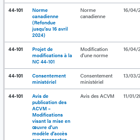
44-101
Norme
Norme
16/04/
canadienne
canadienne
(Refondue
jusqu’au 16 avril
2024)
44-101
Projet de
Modification
16/04/
modifications à la
d’une norme
NC 44-101
44-101
Consentement
Consentement
13/03/
ministériel
ministériel
44-101
Avis de
Avis des ACVM
11/01/2
publication des
ACVM –
Modifications
visant la mise en
œuvre d’un
modèle d’accès
aux prospectus