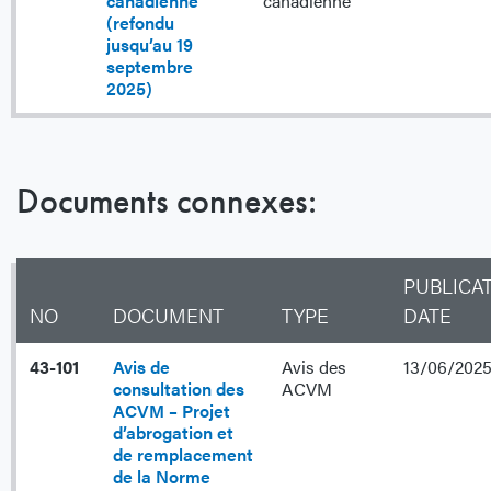
canadienne
canadienne
(refondu
jusqu’au 19
septembre
2025)
Documents connexes:
PUBLICA
NO
DOCUMENT
TYPE
DATE
43-101
Avis de
Avis des
13/06/202
consultation des
ACVM
ACVM – Projet
d’abrogation et
de remplacement
de la Norme