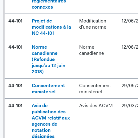
réglementaires
connexes
44-101
Projet de
Modification
12/06/
modifications à la
d’une norme
NC 44-101
44-101
Norme
Norme
12/06/
canadienne
canadienne
(Refondue
jusqu'au 12 juin
2018)
44-101
Consentement
Consentement
29/05/
ministériel
ministériel
44-101
Avis de
Avis des ACVM
29/03/
publication des
ACVM relatif aux
agences de
notation
désignées