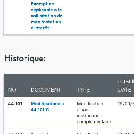
Exemption
applicable à la
sollicitation de
manifestation
d'intérêt
Historique:
PUBLI
NO
DOCUMENT
TYPE
DATE
44-101
Modifications à
Modification
19/09/
44-101IC
d’une
instruction
complémentaire