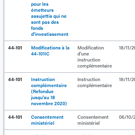
pour les
émetteurs
assujettis qui ne
sont pas des
fonds
d’investissement
44-101
Modifications à la
Modification
18/11/2
44-101IC
d’une
instruction
complémentaire
44-101
Instruction
Instruction
18/11/2
complémentaire
complémentaire
(Refondue
jusqu'au 18
novembre 2020)
44-101
Consentement
Consentement
06/10/
ministériel
ministériel