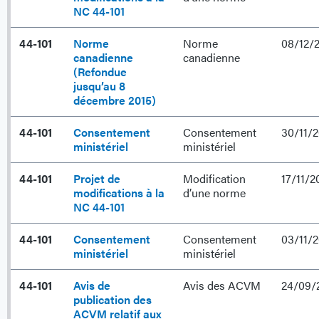
NC 44-101
44-101
Norme
Norme
08/12/
canadienne
canadienne
(Refondue
jusqu’au 8
décembre 2015)
44-101
Consentement
Consentement
30/11/
ministériel
ministériel
44-101
Projet de
Modification
17/11/2
modifications à la
d’une norme
NC 44-101
44-101
Consentement
Consentement
03/11/
ministériel
ministériel
44-101
Avis de
Avis des ACVM
24/09/
publication des
ACVM relatif aux