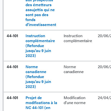
des émetteurs
assujettis qui ne
sont pas des
fonds
d’investissement
44-101
Instruction
Instruction
20/06/
complémentaire
complémentaire
(Refondue
jusqu'au 9 juin
2023)
44-101
Norme
Norme
20/06/
canadienne
canadienne
(Refondue
jusqu'au 9 juin
2023)
44-101
Projet de
Modification
24/04/
modifications à la
d’une norme
NC 44-101 (en