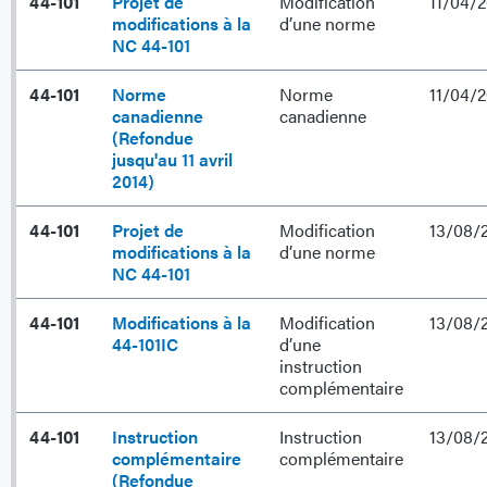
44-101
Projet de
Modification
11/04/
modifications à la
d’une norme
NC 44-101
44-101
Norme
Norme
11/04/
canadienne
canadienne
(Refondue
jusqu'au 11 avril
2014)
44-101
Projet de
Modification
13/08/
modifications à la
d’une norme
NC 44-101
44-101
Modifications à la
Modification
13/08/
44-101IC
d’une
instruction
complémentaire
44-101
Instruction
Instruction
13/08/
complémentaire
complémentaire
(Refondue