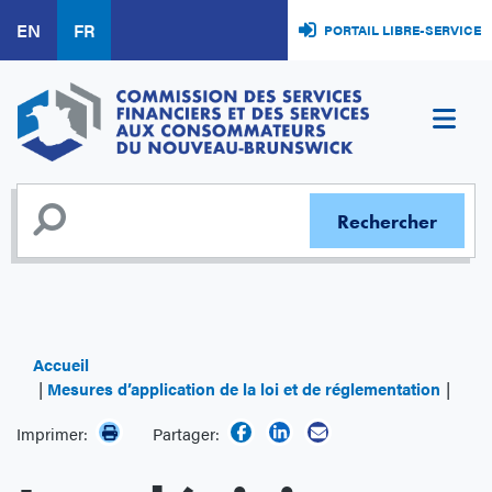
Aller
EN
FR
PORTAIL LIBRE-SERVICE
au
contenu
principal
Accueil
Mesures d’application de la loi et de réglementation
Les d
Imprimer:
Partager: